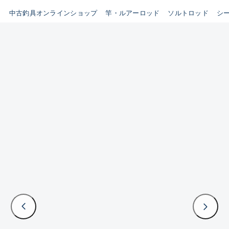
イシグロ鳴海店
中古釣具オンラインショップ
竿・ルアーロッド
ソルトロッド
シ
B
イシグロフレスポ鈴鹿店
使用感や傷はあるが全体的に
イシグロ津高茶屋店
綺麗な良品
イシグロ西春店
C
イシグロカインズモール彦根店
使用感や傷のある一般的な中
イシグロ中川かの里店
古品
イシグロ静岡中吉田店
C-
イシグロ名東引山店
かなり使用感があり、全体的
イシグロ豊田店
に目立つ傷が多い品
イシグロ豊橋向山店
イシグロ岐阜店
D
イシグロ高林店
著しく状態が悪いが使用はで