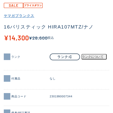
その他
ヤマガブランクス
新商品
(1961)
16バリスティック HIRA107MTZ/ナノ
おすすめ
(175)
¥14,300
¥28,600
税込
値下げ品
(14303)
OH済
(936)
C
ランク
ランクについて
ランク
DCチェック済
(1338)
在庫有のみ
(22034)
価格
付属品
なし
商品コード
2301990007344
この条件で検索する
備考/特記事項