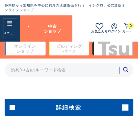
静岡県から愛知県を中心に釣具の店舗販売を行う「イシグロ」公式通販オ
ランクとは？
ンラインショップ
フリーワード
0
中古
SA
ショップ
ログイン
カート
お気に入り
新古品（メーカー問屋から仕
オンライン
ビルディング
入れた未使用品）
良
ショップ
パーツ
商品カテゴリ
※店頭展示時の置き傷が付いている
ものも含む
竿・ルアーロッド(4)
竿・ルアーロッド(64299)
リール・カスタムパーツ(35677)
A
ルアー・エギ(1811)
傷が極めて少ない極上品
その他・雑品(1064)
メーカー
詳細検索
B+
使用感や傷は少なく比較的美
店舗
品