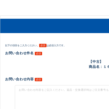
以下の項目をご入力ください。
必須
は必須入力です。
お問い合わせ件名
必須
【中古】
商品名 : １
お問い合わせ内容
必須