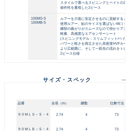
スタイルで選べるスピニングとベイトの2タ
操作性を重視した2ピース
100MS-S
ルアーを川底に安定させるのに貢献するメガ
100MB-S
使用ルアー、鮎のサイズを選ばないM(ミディ
継部の曲がりがスムーズなので掛かりアユが
軽量、高感度なエアセンサーシート
(スピニングモデル：スリムフィット/ベイト
パワーと軽さを両立させた高密度HVFカーボ
より広範囲に、そして一筋先の流れをトレース
2ピース仕様
サイズ・スペック
品番
全長（m）
継数
仕舞寸法（c
９０ＭＬＳ－Ｓ・４
2.74
4
73
９０ＭＬＢ－Ｓ・４
2.74
4
73