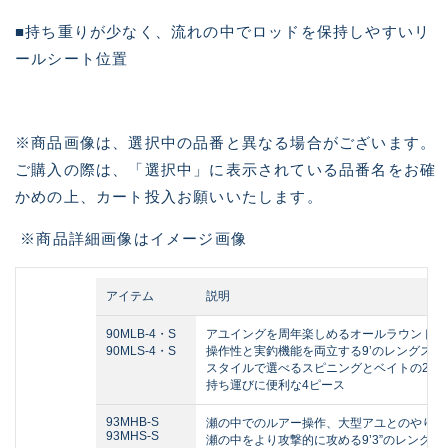
■持ち重りが少なく、流れの中でロッドを保持しやすいリ
ールシート位置
※商品画像は、選択中の品番と異なる場合がございます。
ご購入の際は、「選択中」に表示されている品番名をお確
かめの上、カート投入お願いいたします。
※商品詳細画像はイメージ画像
アイテム
説明
90MLB-4・S
アユイングを周年楽しめるオールラウンドな
90MLS-4・S
操作性と実釣機能を両立する9’のレングス
スタイルで選べるスピニングとベイトの2タ
持ち運びに便利な4ピース
93MHB-S
瀬の中でのルアー操作、大型アユとのやり取
93MHS-S
瀬の中をより攻撃的に攻める9’3”のレングス