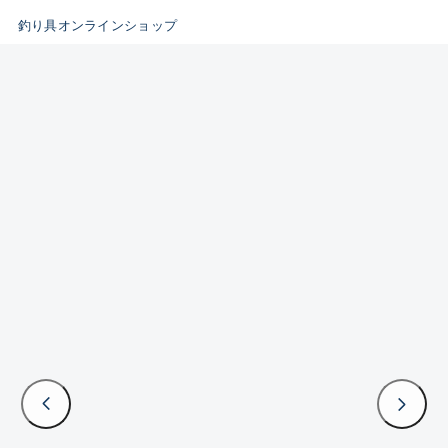
B
釣り具オンラインショップ
新商品
(35)
使用感や傷はあるが全体的に綺
麗な良品
おすすめ
(0)
在庫有のみ
(3383)
C
セール
(224)
使用感や傷のある一般的な中古
価格
品
C-
かなり使用感があり、全体的に
この条件で検索する
目立つ傷が多い品
D
著しく状態が悪いが使用はでき
るもの、改造品も含む
悪