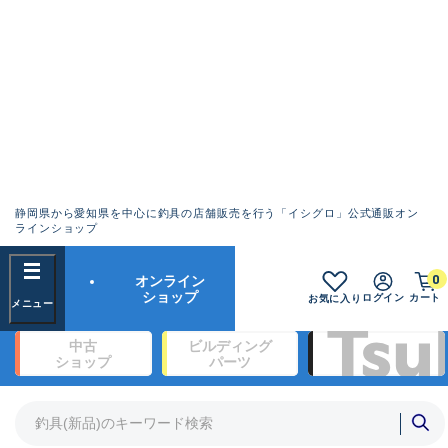
静岡県から愛知県を中心に釣具の店舗販売を行う「イシグロ」公式通販オン
ランクとは？
ラインショップ
フリーワード
0
オンライン
SA
ショップ
ログイン
カート
お気に入り
新古品（メーカー問屋から仕入
中古
ビルディング
れた未使用品）
良
ショップ
パーツ
商品カテゴリ
※店頭展示時の置き傷が付いている
ものも含む
竿・ルアーロッド(1321)
リール・カスタムパーツ(334)
竿リールセット(2)
A
ルアー・エギ(1922)
傷が極めて少ない極上品
ライン・ハリス・道糸(760)
針・仕掛(319)
詳細検索
メーカー
B+
使用感や傷は少なく比較的美品
その他