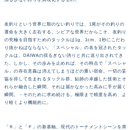
友釣りという世界に類のない釣りでは、1尾がその釣りの
運命を大きく左右する。シビアな世界だからこそ、友釣り
の究極を目指すためのタックルは1g、1cm、1秒にこだわ
り抜かねばならない。「スペシャル」の名を冠されたタッ
クルは、DAIWAの揺るぎない誇りと共に送り出されてき
た。しかし、その歩みを止めれば、その時点で「スペシャ
ル」の存在意義は消えてしまうほどの重い宿命。一切の妥
協を排して生まれるタックル群。鮎師の卓越した技術とそ
れらが融合した瞬間、それは届かなかった高みに手が届く
瞬間。－そのために求め続ける。極限まで精度を高め、よ
り軽くより機能的に。
「Ｒ」と「Ｐ」の新基軸。現代のトーナメントシーンを席
巻する、新生スペシャルTYPE S。