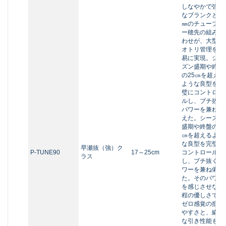
なブランクと1.
㎜のチューブラ
ー穂先の組み合
わせが、大型の
オトリ管理を容
易に実現。シー
ズン盛期や終盤
の25㎝を超える
ような良型を完
璧にコントロー
ルし、ブチ抜く
パワーを兼ね備
えた。シーズン
盛期や終盤の25
㎝を超えるよう
な良型を完璧に
早瀬抜（強）ク
P-TUNE90
17～25cm
コントロール
ラス
し、ブチ抜くパ
ワーを兼ね備え
た。そのパワー
を感じさせない
程の優しさで、
ゼロ感覚の掴み
やすさと、繊細
な引き性能も兼
備。石が大きく