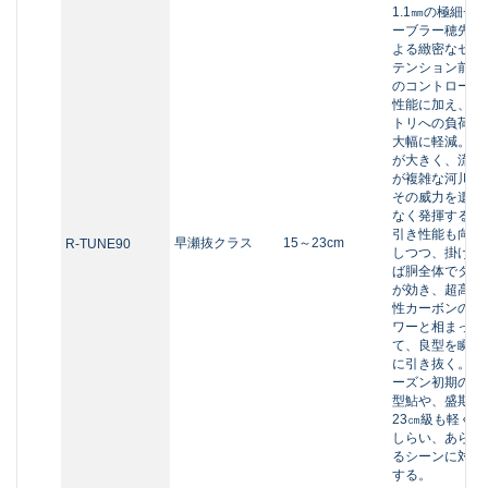
ーブラー穂先に
よる緻密なゼロ
テンション前後
のコントロール
性能に加え、オ
トリへの負荷も
大幅に軽減。石
が大きく、流れ
が複雑な河川で
その威力を遺憾
なく発揮する。
引き性能も向上
早瀬抜クラス
15～23cm
R-TUNE90
しつつ、掛けれ
ば胴全体でタメ
が効き、超高弾
性カーボンのパ
ワーと相まっ
て、良型を瞬時
に引き抜く。シ
ーズン初期の小
型鮎や、盛期の
23㎝級も軽くあ
しらい、あらゆ
るシーンに対応
する。
しなやかで強靭