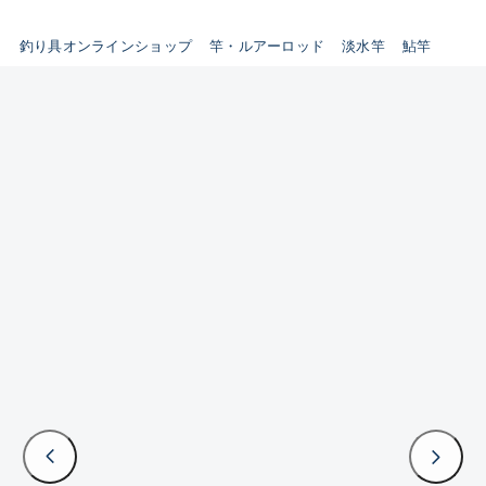
B
釣り具オンラインショップ
竿・ルアーロッド
淡水竿
鮎竿
新商品
(35)
使用感や傷はあるが全体的に綺
麗な良品
おすすめ
(0)
在庫有のみ
(3399)
C
セール
(224)
使用感や傷のある一般的な中古
価格
品
C-
かなり使用感があり、全体的に
この条件で検索する
目立つ傷が多い品
D
著しく状態が悪いが使用はでき
るもの、改造品も含む
悪