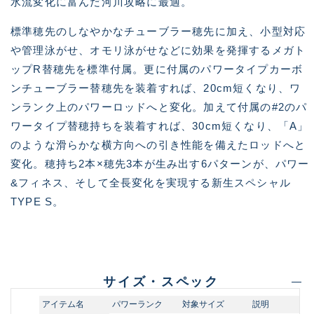
標準穂先のしなやかなチューブラー穂先に加え、小型対応
や管理泳がせ、オモリ泳がせなどに効果を発揮するメガト
ップR替穂先を標準付属。更に付属のパワータイプカーボ
ンチューブラー替穂先を装着すれば、20cm短くなり、ワ
ンランク上のパワーロッドへと変化。加えて付属の#2のパ
ワータイプ替穂持ちを装着すれば、30cm短くなり、「A」
のような滑らかな横方向への引き性能を備えたロッドへと
変化。穂持ち2本×穂先3本が生み出す6パターンが、パワー
&フィネス、そして全長変化を実現する新生スペシャル
TYPE S。
サイズ・スペック
アイテム名
パワーランク
対象サイズ
説明
1.1㎜の極細チ