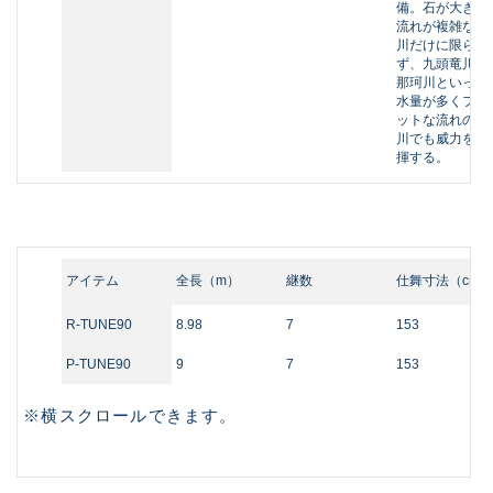
流れが複雑な河
川だけに限ら
ず、九頭竜川や
那珂川といった
水量が多くフラ
ットな流れの河
川でも威力を発
揮する。
アイテム
全長（m）
継数
仕舞寸法（cm）
R-TUNE90
8.98
7
153
P-TUNE90
9
7
153
※横スクロールできます。