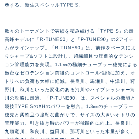
数々のトーナメントで実績を積み続ける「TYPE S」の最
高峰モデルに「R-TUNE90」と「P-TUNE90」の2アイテ
ムがラインナップ。「R-TUNE90」は、前作をベースによ
りシャープ&ソフトに設計し、超繊細且つ圧倒的なテンシ
ョン管理能力を実現。1.1㎜の極細チューブラー穂先による
緻密なゼロテンション前後のコントロール性能に加え、オ
トリへの負荷も大幅に軽減。長良川、馬瀬川、中津川、狩
野川、秋川といった変化のある河川やハイプレッシャー河
川の攻略に最適。「P-TUNE90」は、スペシャルの機能と
競技TYPE SのXHのパワーを融合。1.3㎜のチューブラー
穂先と柔軟且つ強靭な曲がりで、サイズの大きいオトリの
管理能力、引き抜き時のパワーが飛躍的に向上。長良川、
九頭竜川、和良川、益田川、那珂川といった水量が多く、
水流変化に富んだ河川攻略に最適。