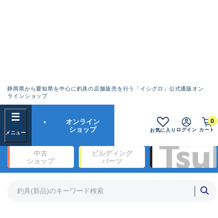
静岡県から愛知県を中心に釣具の店舗販売を行う「イシグロ」公式通販オン
ランクとは？
ラインショップ
フリーワード
0
オンライン
SA
ショップ
ログイン
カート
お気に入り
新古品（メーカー問屋から仕入
中古
ビルディング
れた未使用品）
良
ショップ
パーツ
商品カテゴリ
※店頭展示時の置き傷が付いている
ものも含む
竿・ルアーロッド(1326)
リール・カスタムパーツ(342)
竿リールセット(2)
A
ルアー・エギ(1929)
傷が極めて少ない極上品
ライン・ハリス・道糸(761)
針・仕掛(319)
詳細検索
メーカー
B+
使用感や傷は少なく比較的美品
その他