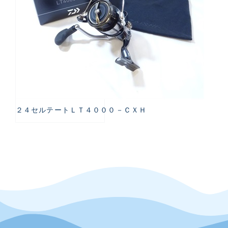
２４セルテートＬＴ４０００－ＣＸＨ