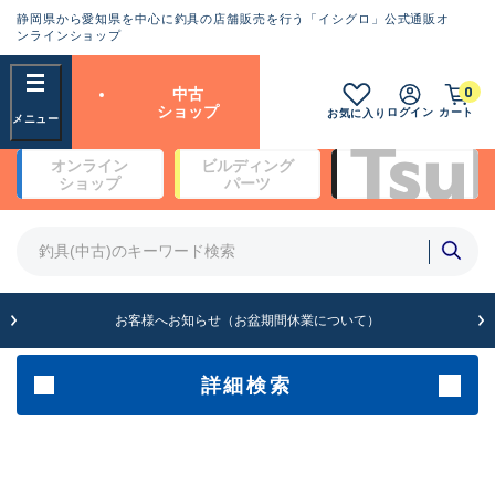
静岡県から愛知県を中心に釣具の店舗販売を行う「イシグロ」公式通販オ
ランクとは？
ンラインショップ
フリーワード
0
中古
SA
ショップ
ログイン
カート
お気に入り
新古品（メーカー問屋から仕
オンライン
ビルディング
入れた未使用品）
良
ショップ
パーツ
商品カテゴリ
※店頭展示時の置き傷が付いている
ものも含む
竿・ルアーロッド(4)
竿・ルアーロッド(64190)
リール・カスタムパーツ(35604)
A
ルアー・エギ(1807)
お客様へお知らせ（お盆期間休業について）
傷が極めて少ない極上品
その他・雑品(1061)
メーカー
詳細検索
B+
使用感や傷は少なく比較的美
店舗
品