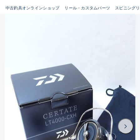
イシグロ鳴海店
中古釣具オンラインショップ
リール・カスタムパーツ
スピニングリ
B
イシグロフレスポ鈴鹿店
使用感や傷はあるが全体的に
イシグロ津高茶屋店
綺麗な良品
イシグロ西春店
C
イシグロ中川かの里店
使用感や傷のある一般的な中
イシグロカインズモール彦根店
古品
イシグロ静岡中吉田店
C-
イシグロ名東引山店
かなり使用感があり、全体的
イシグロ豊田店
に目立つ傷が多い品
イシグロ豊橋向山店
イシグロ岐阜店
D
イシグロ高林店
著しく状態が悪いが使用はで