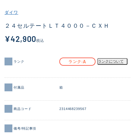
その他
ダイワ
新商品
(1851)
２４セルテートＬＴ４０００－ＣＸＨ
おすすめ
(160)
¥42,900
税込
値下げ品
(14305)
OH済
(933)
A
ランク
ランクについて
ランク
DCチェック済
(1328)
在庫有のみ
(22149)
付属品
箱
価格
商品コード
2314468239567
この条件で検索する
備考/特記事項