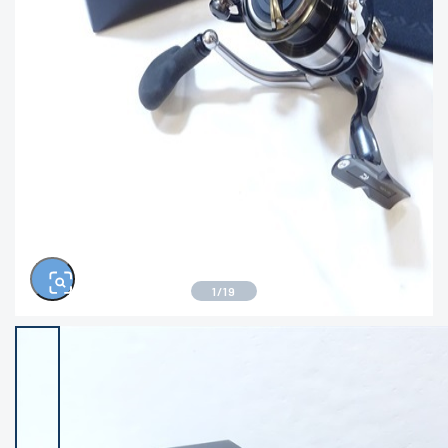
きるもの、改造品も含む
悪
イシグロ西尾店
イシグロ三河安城店
※ルアー、エギ、雑品、その他につきましては
ランク表記はございません。 状態は写真にて
ご確認ください。
イシグロ岡崎大樹寺店
イシグロ半田店
イシグロ岡崎若松店
イシグロ焼津店
イシグロ掛川店
イシグロ沼津店
1
/
19
イシグロ駿東柿田川店
イシグロ豊川店
イシグロ磐田店
イシグロ富士店