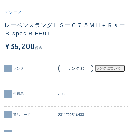
その他
デジーノ
新商品
(1963)
レーベンスラングＬＳーＣ７５ＭＨ＋ＲＸー
Ｂ spec B FE01
おすすめ
(173)
¥35,200
値下げ品
(14303)
税込
OH済
(936)
DCチェック済
(1336)
C
ランク
ランクについて
ランク
在庫有のみ
(22092)
価格
付属品
なし
商品コード
2311722516433
この条件で検索する