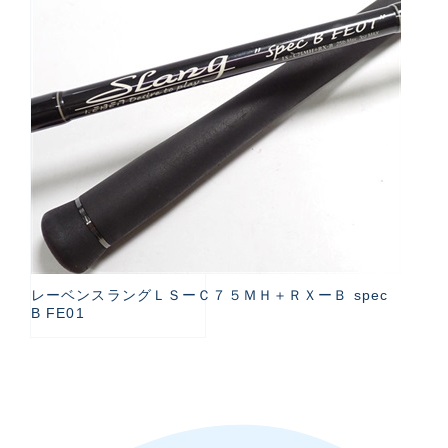
レーベンスラングＬＳーＣ７５ＭＨ＋ＲＸーＢ spec
B FE01