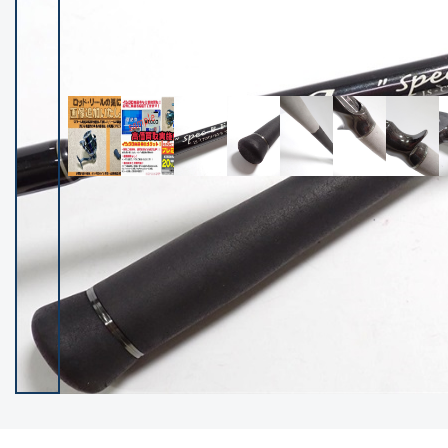
イシグロ御殿場店
イシグロ伊東店
ランク
(102226)
SA
(2950)
A
(17299)
B+
(12281)
B
(21961)
C
(38757)
C-
(5142)
D
(2197)
ランクについて