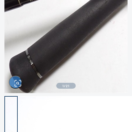
きるもの、改造品も含む
悪
イシグロ西尾店
イシグロ三河安城店
※ルアー、エギ、雑品、その他につきましては
ランク表記はございません。 状態は写真にて
ご確認ください。
イシグロ岡崎大樹寺店
イシグロ半田店
イシグロ岡崎若松店
イシグロ焼津店
イシグロ掛川店
イシグロ沼津店
1
/
21
イシグロ駿東柿田川店
イシグロ豊川店
イシグロ磐田店
イシグロ富士店