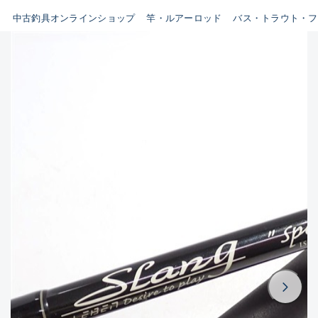
イシグロ鳴海店
中古釣具オンラインショップ
竿・ルアーロッド
バス・トラウト・フ
B
イシグロフレスポ鈴鹿店
使用感や傷はあるが全体的に
イシグロ津高茶屋店
綺麗な良品
イシグロ西春店
C
イシグロカインズモール彦根店
使用感や傷のある一般的な中
イシグロ中川かの里店
古品
イシグロ静岡中吉田店
C-
イシグロ名東引山店
かなり使用感があり、全体的
イシグロ豊田店
に目立つ傷が多い品
イシグロ豊橋向山店
イシグロ岐阜店
D
イシグロ高林店
著しく状態が悪いが使用はで