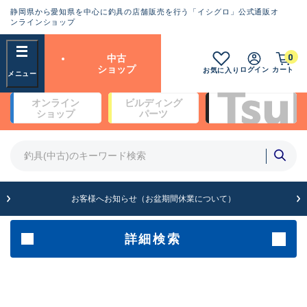
静岡県から愛知県を中心に釣具の店舗販売を行う「イシグロ」公式通販オ
ランクとは？
ンラインショップ
フリーワード
0
中古
SA
ショップ
ログイン
カート
お気に入り
新古品（メーカー問屋から仕
オンライン
ビルディング
入れた未使用品）
良
ショップ
パーツ
商品カテゴリ
※店頭展示時の置き傷が付いている
ものも含む
竿・ルアーロッド(4)
竿・ルアーロッド(64259)
リール・カスタムパーツ(35641)
A
ルアー・エギ(1807)
お客様へお知らせ（お盆期間休業について）
傷が極めて少ない極上品
その他・雑品(1061)
メーカー
詳細検索
B+
使用感や傷は少なく比較的美
店舗
品